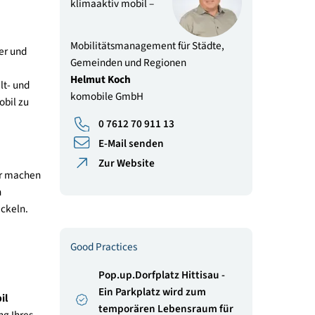
0 7612 70 911 13
E-Mail senden
Zur Website
- Die Botschaft der Illustration
Kontakt
klimaaktiv mobil –
Mobilitätsmanagement für Städte
herer, gesünder und
Gemeinden und Regionen
e: Auch
Helmut Koch
gern und Umwelt- und
komobile GmbH
 öffentlich mobil zu
0 7612 70 911 13