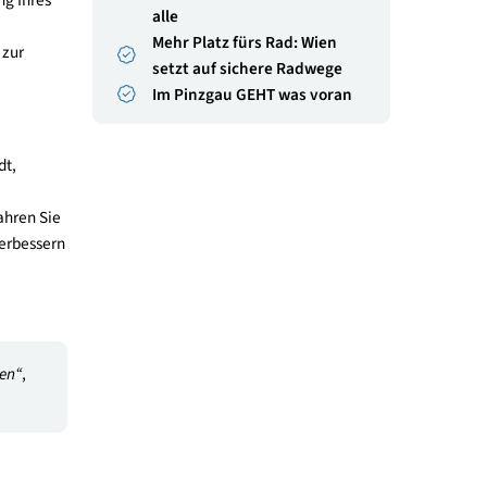
E-Mail senden
Zur Website
nsort attraktiver machen
s gerne für ein
andort zu entwickeln.
e der
Good Practices
Pop.up.Dorfplatz Hittisau 
Ein Parkplatz wird zum
limaaktiv mobil
temporären Lebensraum 
 bei der Planung Ihres
alle
en Sie von der
Mehr Platz fürs Rad: Wien
rogramm gerne zur
setzt auf sichere Radweg
Im Pinzgau GEHT was vor