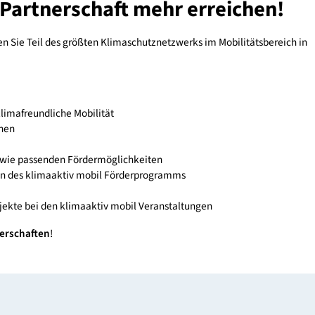
einen guten Überblick über Möglichkeiten, wie Sie die Mensche
freundlich und aktiv unterwegs zu sein. Gewinnen Sie einen Ü
nden und Regionen. Nutzen Sie außerdem unser
Webinarangeb
m Fuß- und Radverkehr und ergänzenden Maßnahmen die Verkeh
hen können. Auch hier haben Sie die Chance, Ihre Fragen einzubr
blikation
„Kosteneffiziente Maßnahmen für den Rad- und Fußverk
ende Beispiele vorstellt.
bil Partnerschaft mehr erreic
ft werden Sie Teil des größten Klimaschutznetzwerks im Mobilit