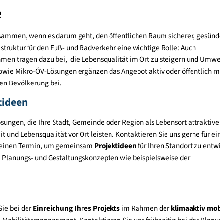
© BMIMI / Stefanie Hilgarth 
bote
 eng zusammen, wenn es darum geht, den öffentlichen Raum sic
die Infrastruktur für den Fuß- und Radverkehr eine wichtige Roll
aßnahmen tragen dazu bei, die Lebensqualität im Ort zu stei
nzepte sowie Mikro-ÖV-Lösungen ergänzen das Angebot aktiv oder
r gesamten Bevölkerung bei.