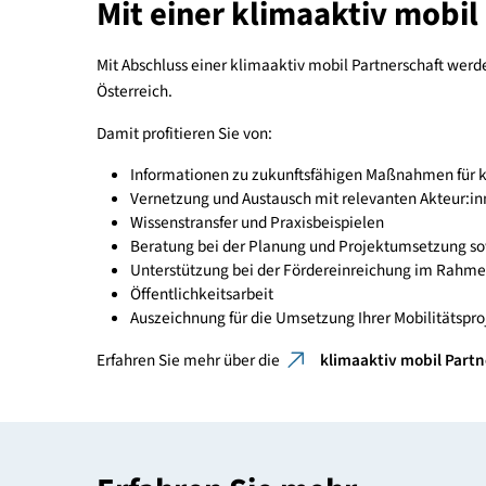
Umfassende Informationen und Materialien bieten 
Gemeinde oder Region unterstützen können, klima
relevante Publikationen
für Städte, Gemei
online mehr darüber, wie Sie mit Maßnahmen zu
und gleichzeitig die Lebensqualität vor Ort erhö
Kontakt aufnehmen
Gut zu wissen
: In Kürze erscheint die neue Pu
die effiziente Umsetzungsschritte und inspirier
Mit einer klimaaktiv mo
Mit Abschluss einer klimaaktiv mobil Partnerscha
Österreich.