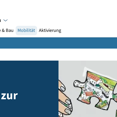
Gebärdensprache
meinden
nergie & Bau
Mobilität
Aktivierung
ee zur