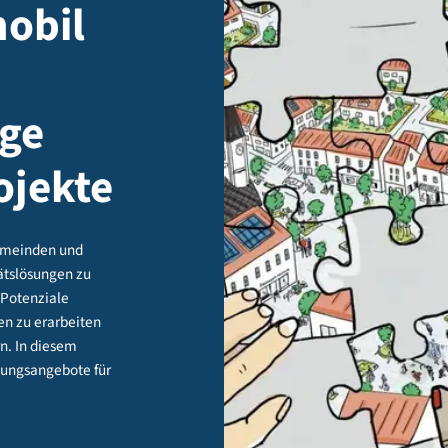
 -
v mobil
ähige
projekte
tädte, Gemeinden und
Mobilitätslösungen zu
ist es, Potenziale
Lösungen zu erarbeiten
eichtern. In diesem