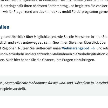
ojektideen
ilitätslösungen, die Ihre Stadt, Gemeinde oder Region als Lebe
sundheit und Lebensqualität vor Ort leisten. Kontaktieren Sie un
ren Sie einen Termin, um gemeinsam
Projektideen
für Ihren St
altigen Planungs- und Gestaltungskonzepten wie beispielsweis
stützt
Sie bei der
Einreichung Ihres Projekts
im Rahmen der
k
n Bereich Mobilitätsmanagement. Kontaktieren Sie uns frühzeitig
tung von Unterlagen für Ihren nächsten Förderantrag und begleit
em stehen wir für Fragen rund um das klimaaktiv mobil Förderp
terialien