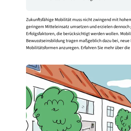
Attraktive Fuß- und Radverkehrsinfrastruk
Gute Anbindung an den öffentlichen Verk
Verleih- und Sharing-Angebote
Effizientes Parkraummanagement
Zukunftsfähige Mobilität muss nicht zwingend m
geringem Mitteleinsatz umsetzen und erzielen d
Erfolgsfaktoren, die berücksichtigt werden woll
Bewusstseinsbildung tragen maßgeblich dazu bei
Mobilitätsformen anzuregen. Erfahren Sie mehr ü