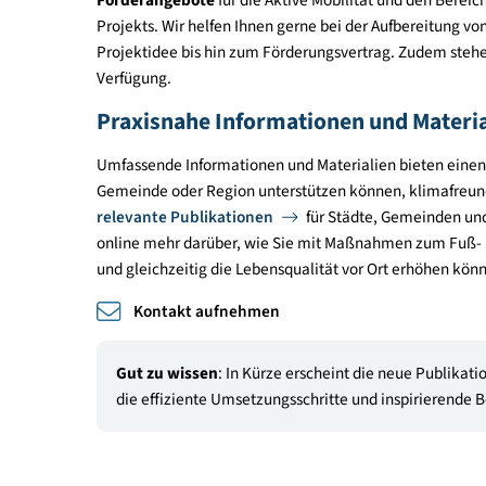
Beratung und Entwicklung von Pr
Wir beraten Sie inhaltlich zu zukunftsfähigen Mob
und gleichzeitig einen Beitrag zu Klimaschutz, Ge
kostenfreies Beratungsgespräch
oder vereinba
Gerne beraten wir auch zur Umsetzung von nachh
15-Minuten-Stadt
.
Förderangebote und Einreichung
Das klimaaktiv mobil Beratungsprogramm
unter
Förderangebote
für die Aktive Mobilität und de
Projekts. Wir helfen Ihnen gerne bei der Aufberei
Projektidee bis hin zum Förderungsvertrag. Zud
Verfügung.
Praxisnahe Informationen und Ma