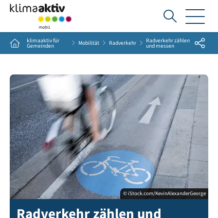
Ich
suche...
klimaaktiv für
Radverkehr zählen
Share
Home
Mobilität
Radverkehr
Gemeinden
und messen
© iStock.com/KevinAlexanderGeorge
Radverkehr zählen und