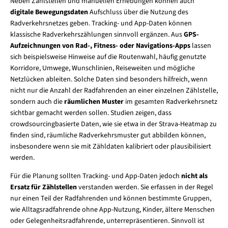
Neben Zählstellen und manuellen Erhebungen können auch
digitale Bewegungsdaten
Aufschluss über die Nutzung des
Radverkehrsnetzes geben. Tracking- und App-Daten können
klassische Radverkehrszählungen sinnvoll ergänzen. Aus
GPS-
Aufzeichnungen von Rad-, Fitness- oder Navigations-Apps
lassen
sich beispielsweise Hinweise auf die Routenwahl, häufig genutzte
Korridore, Umwege, Wunschlinien, Reiseweiten und mögliche
Netzlücken ableiten. Solche Daten sind besonders hilfreich, wenn
nicht nur die Anzahl der Radfahrenden an einer einzelnen Zählstelle,
sondern auch die
räumlichen Muster
im gesamten Radverkehrsnetz
sichtbar gemacht werden sollen. Studien zeigen, dass
crowdsourcingbasierte Daten, wie sie etwa in der Strava-Heatmap zu
finden sind, räumliche Radverkehrsmuster gut abbilden können,
insbesondere wenn sie mit Zähldaten kalibriert oder plausibilisiert
werden.
Für die Planung sollten Tracking- und App-Daten jedoch
nicht als
Ersatz für Zählstellen
verstanden werden. Sie erfassen in der Regel
nur einen Teil der Radfahrenden und können bestimmte Gruppen,
wie Alltagsradfahrende ohne App-Nutzung, Kinder, ältere Menschen
oder Gelegenheitsradfahrende, unterrepräsentieren. Sinnvoll ist