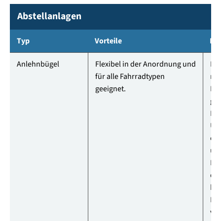
Abstellanlagen
Typ
Vorteile
Nac
Anlehnbügel
Flexibel in der Anordnung und
De
für alle Fahrradtypen
mus
geeignet.
Mo
gee
Bei
Üb
od
un
Pla
den
kö
Fa
ve