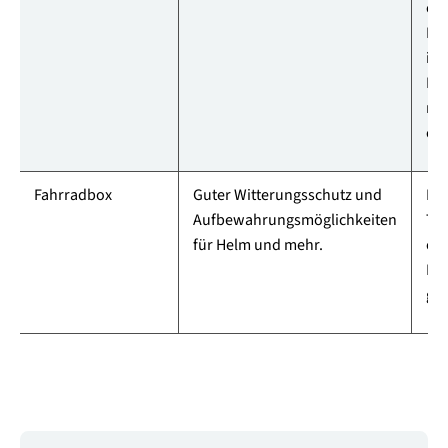
ei
Do
ist
Ra
min
erf
Fahrradbox
Guter Witterungsschutz und
Mei
Aufbewahrungsmöglichkeiten
Tr
für Helm und mehr.
ode
Kin
gee