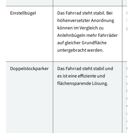
Einstellbügel
Das Fahrrad steht stabil. Bei
Nic
höhenversetzter Anordnung
Spe
können im Vergleich zu
gee
Anlehnbügeln mehr Fahrräder
auf gleicher Grundfläche
untergebracht werden.
Doppelstockparker
Das Fahrrad steht stabil und
Ein
es ist eine effiziente und
am
flächensparende Lösung.
nic
Mo
mög
obe
zud
all
nut