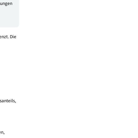
Radschnellverbindungen
Radnetzausbauprogram
nahmen ebenfalls
teriellen Leistungen
nd Gutachten
und Jahr
begrenzt. Die