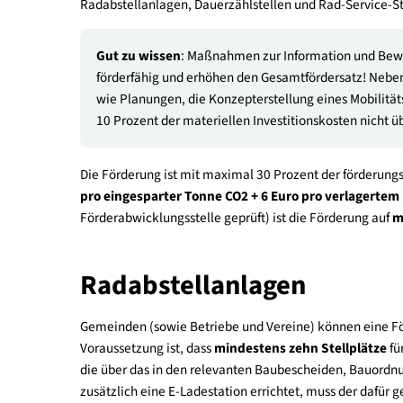
Hinweis
: Die Vorlage eines Radnetzausbauprog
Maßnahmenliste) sowie die politische Beschlus
Diese müssen im Rahmen der klimaaktiv mobi
Singuläre Radinfrastru
Wenn es auf kommunaler oder regionaler Ebene k
singuläre Radinfrastrukturprojekte im Rahmen d
wird hierbei ein Mobilitäts- bzw. Verkehrskonze
Umwelteffekte enthält. Gefördert werden vorwi
Radabstellanlagen, Dauerzählstellen und Rad-Ser
Gut zu wissen
: Maßnahmen zur Information u
förderfähig und erhöhen den Gesamtfördersatz