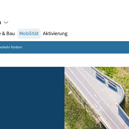
Gebärdensprache
meinden
nergie & Bau
Mobilität
Aktivierung
r
Radverkehr fördern
hr