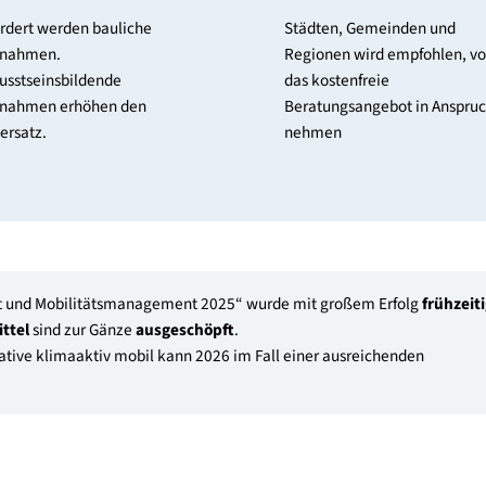
Maßnahmen
Beratung
Gefördert werden bauliche
Städten, Geme
Maßnahmen.
Regionen wird
Bewusstseinsbildende
das kostenfrei
Maßnahmen erhöhen den
Beratungsangeb
Fördersatz.
nehmen
Mobilität und Mobilitätsmanagement 2025“ wurde mit großem E
ungsmittel
sind zur Gänze
ausgeschöpft
.