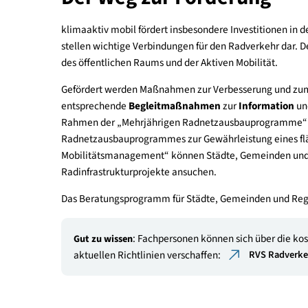
Eine Fortführung oder Neuauflage der Förderun
Budgetverfügbarkeit erfolgen.
Der Weg zur Förderung
klimaaktiv mobil fördert insbesondere Investiti
stellen wichtige Verbindungen für den Radverkeh
des öffentlichen Raums und der Aktiven Mobilität
Gefördert werden Maßnahmen zur Verbesserung
entsprechende
Begleitmaßnahmen
zur
Informa
Rahmen der „Mehrjährigen Radnetzausbauprogram
Radnetzausbauprogrammes zur Gewährleistung e
Mobilitätsmanagement“ können Städte, Gemeind
Radinfrastrukturprojekte ansuchen.