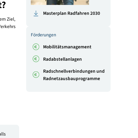
tätsprojekten.
ick über die
fördert?
Masterplan Radfahren 20
Radnetze mit dem Ziel,
 öffentlichen Verkehrs
Förderungen
raßen,
Mobilitätsmanagement
Radabstellanlagen