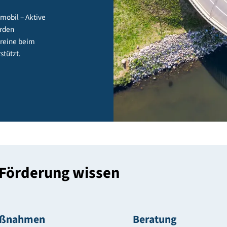
aktiv mobil – Aktive
ent“ werden
e und Vereine beim
t unterstützt.
 die Förderung wissen