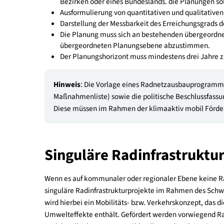
Erstellung eines Rad
Städte und Gemeinden mit weniger als 10.00
zusammenarbeiten - das heißt die Radnetzaus
Städte und Gemeinden
mit mehr als 10.000 E
ein Radnetzausbauprogramm auch selbstständig e
Ein überregionales, regionales oder kommunale
Gemeinsame überregionale, regionale ode
Bezirken oder eines Bundeslands. die Planu
Ausformulierung von quantitativen und quali
Darstellung der Messbarkeit des Erreichungsg
Die Planung muss sich an bestehenden überge
übergeordneten Planungsebene abzustimm
Der Planungshorizont muss mindestens drei 