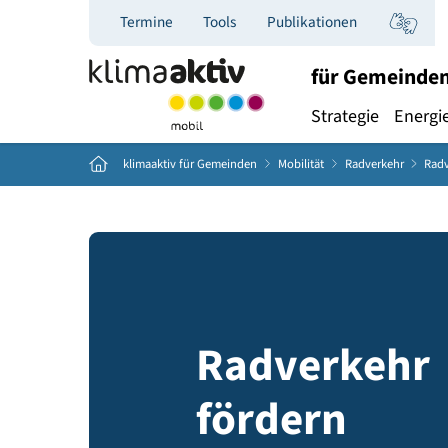
Termine
Tools
Publikationen
für Ge
Strategie
E
Home
klimaaktiv für Gemeinden
Mobilität
Radverkeh
Radverke