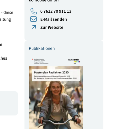
klimaaktiv mobil –
enden
Mobilitätsmanagement für Städte
Gemeinden und Regionen
Raphael Glück
komobile GmbH
0 7612 70 911 13
len Radnetzes - diese
ndliche Umgestaltung
E-Mail senden
Zur Website
stungen
sowie
der Förderung im
Publikationen
er kommunalen
limafreundliches