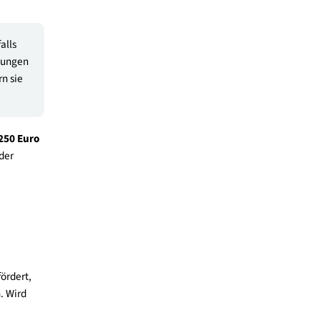
plans (=
ördervoraussetzung.
anung)
e Möglichkeit,
fördern. Vorausgesetzt
us resultierenden
ahmen wie z. B.
ßnahmen ebenfalls
teriellen Leistungen