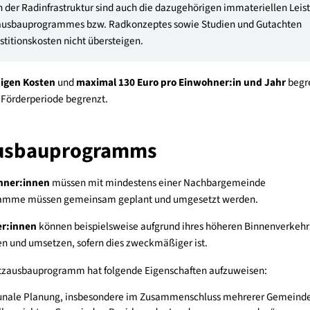
testellen
en und Umkleideräume
d Bewusstseinsbildung sind in Kombination mit baulichen Maß
! Neben der Radinfrastruktur sind auch die dazugehörigen imma
 Radnetzausbauprogrammes bzw. Radkonzeptes sowie Studien u
len Investitionskosten nicht übersteigen.
rderfähigen Kosten
und
maximal 130 Euro pro Einwohner:in 
r:in und Förderperiode begrenzt.