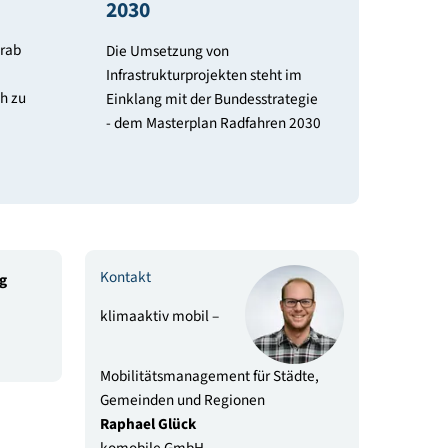
Masterplan Radfahre
2030
inden und
 empfohlen, vorab
Die Umsetzung von
e
Infrastrukturprojekten steht im
ot in Anspruch zu
Einklang mit der Bundesstrategi
- dem Masterplan Radfahren 20
Kontakt
rfolg
frühzeitig