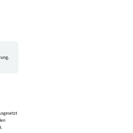
inde
en.
Binnenverkehrsanteils,
isen:
erer Gemeinden,
enden“.
nd ist mit der