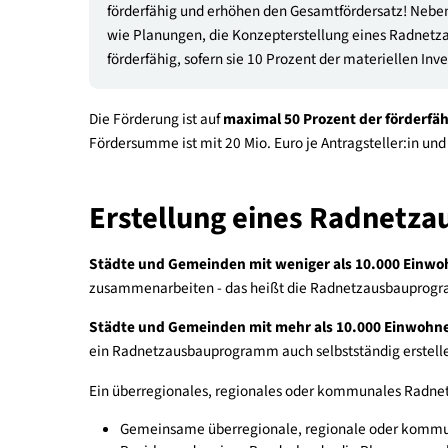
Radabstellanlagen
Errichtung von Bike-&-Ride-Systemen an Hal
Dauerzählstellen
Bauliche Maßnahmen wie z. B. Duschanlag
Bauliche Maßnahmen für Verleihsysteme
Rad-Service-Stationen
Radverleihsysteme
Gut zu wissen
: Maßnahmen zu Information un
förderfähig und erhöhen den Gesamtfördersatz
wie Planungen, die Konzepterstellung eines
förderfähig, sofern sie 10 Prozent der materiel
Die Förderung ist auf
maximal 50 Prozent der fö
Fördersumme ist mit 20 Mio. Euro je Antragstelle