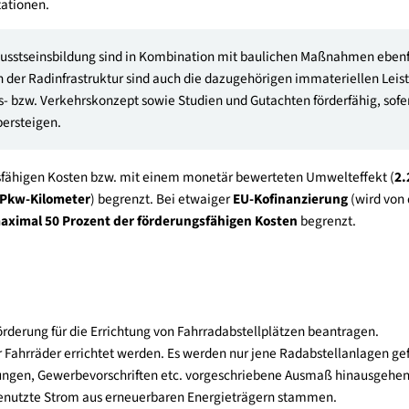
rammes inklusive eines tabellarischen Infrastrukturinvestitions
sfassung und die Einrichtung einer Dauerzählstelle sind eine F
l Förderung vorgelegt werden.
kturprojekte (ohne Radnetzpl
eine Radnetzplanung zwischen den Gemeinden gibt, besteht di
es Schwerpunkts „Klimafreundliches Mobilitätsmanagement“ zu 
pt, das die zur Förderung eingereichten Maßnahmen und die dara
egend Radinfrastrukturmaßnahmen sowie etwaige Begleitmaßn
vice-Stationen.
nd Bewusstseinsbildung sind in Kombination mit baulichen Ma
! Neben der Radinfrastruktur sind auch die dazugehörigen imma