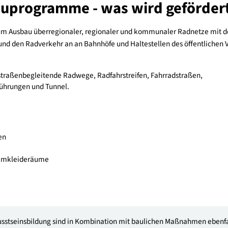
 Regionen berät und unterstützt Sie kostenfrei zu Ihren Mobili
die kostenlos zugängliche RVS für den Radverkehr einen Überbl
adverkehr
sbauprogramme - was wird ge
truktur zum Ausbau überregionaler, regionaler und kommunaler 
haffen und den Radverkehr an an Bahnhöfe und Haltestellen des
n:
adwege, straßenbegleitende Radwege, Radfahrstreifen, Fahrradst
 Unterführungen und Tunnel.