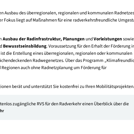
gsinitiative klimaaktiv mobil kann 2026 im Fall einer ausreich
onen in den Ausbau des überregionalen, regionalen und kommuna
r dar. Der Fokus liegt auf Maßnahmen für eine radverkehrsfreu
.
 und zum
Ausbau der Radinfrastruktur, Planungen
und
Vorlei
tion
und
Bewusstseinsbildung
. Voraussetzung für den Erhalt 
me“ ist die Erstellung eines überregionalen, regionalen od
ines flächendeckenden Radwegenetzes. Über das Programm „K
en und Regionen auch ohne Radnetzplanung um Förderung für