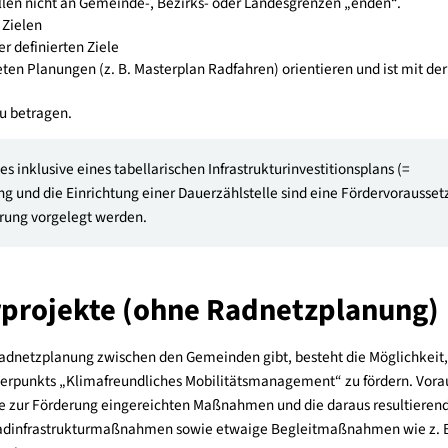
netzausbauprogramms
0 Einwohner:innen
müssen mit mindestens einer Nachbargeme
bauprogramme müssen gemeinsam geplant und umgesetzt werd
inwohner:innen
können beispielsweise aufgrund ihres höheren 
rstellen und umsetzen, sofern dies zweckmäßiger ist.
s Radnetzausbauprogramm hat folgende Eigenschaften aufzuwe
r kommunale Planung, insbesondere im Zusammenschluss mehr
ngen sollen nicht an Gemeinde-, Bezirks- oder Landesgrenzen „
tativen Zielen
rads der definierten Ziele
ordneten Planungen (z. B. Masterplan Radfahren) orientieren u
en.
Jahre zu betragen.