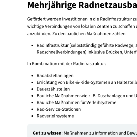
Das Beratungsprogramm für Städte, Gemeinden und
: Fachpersonen können sich über 
Gut zu wissen
aktuellen Richtlinien verschaffen:
RVS R
Mehrjährige Radnetzau
Gefördert werden Investitionen in die Radinfras
wichtige Verbindungen von lokalen Zentren zu sc
anzubinden. Zu den baulichen Maßnahmen zähle
Radinfrastruktur (selbstständig geführte R
Radschnellverbindungen) inklusive Brücken,
In Kombination mit der Radinfrastruktur: