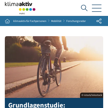
Ich
suche...
Share
Home
klimaaktiv für Fachpersonen
Mobilität
Forschungsradar
© istock/lolostock
Grundlagenstudie: