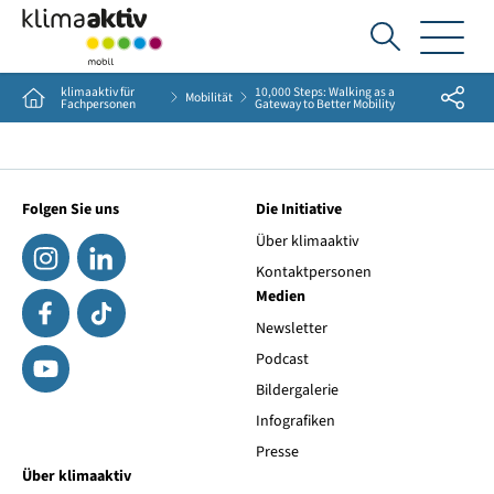
Ich
suche...
klimaaktiv für
10,000 Steps: Walking as a
Share
Home
Mobilität
Fachpersonen
Gateway to Better Mobility
Folgen Sie uns
Die Initiative
Über klimaaktiv
Kontaktpersonen
Medien
Newsletter
Podcast
Bildergalerie
Infografiken
Presse
Über klimaaktiv