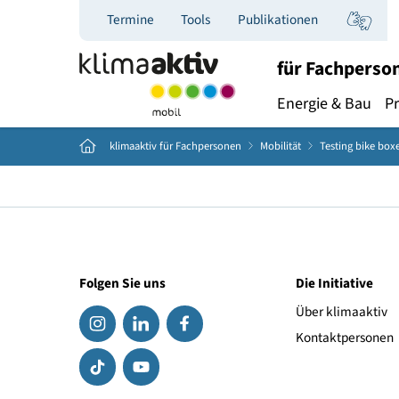
Termine
Tools
Publikationen
für Fac
Energie & B
Home
klimaaktiv für Fachpersonen
Mobilität
Testing 
Folgen Sie uns
Die Initiat
Über klima
Kontaktpe