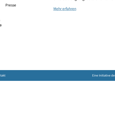
Bildergalerie
Expertinnen und Experte
Infografiken
Unterstützungsangebot
Presse
Mehr erfahren
ung
Kontakt