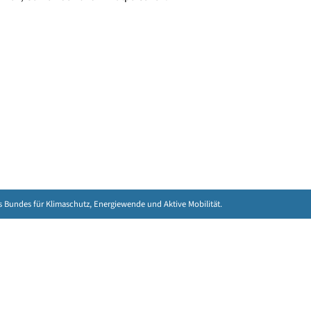
n bieten vielfältige Informations- und
e für Unternehmen, Gemeinden und Privatpersonen.
Eine Initiative des Bundes für Klimaschutz, Energiewende und Aktive Mobilitä