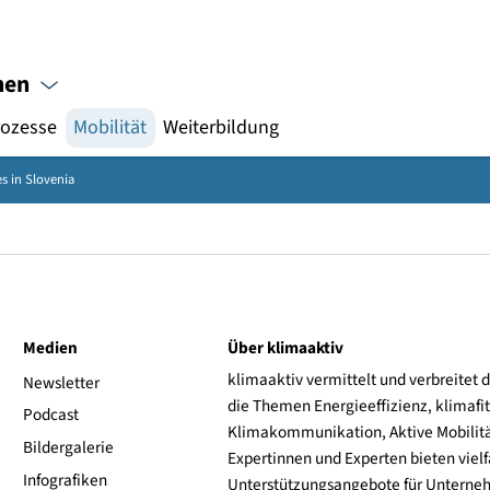
Gebärdensprache
hpersonen
au
Prozesse
Mobilität
Weiterbildung
bike boxes in Slovenia
ive
Medien
Über klimaaktiv
klimaaktiv vermittelt 
aktiv
Newsletter
die Themen Energieeffi
rsonen
Podcast
Klimakommunikation, A