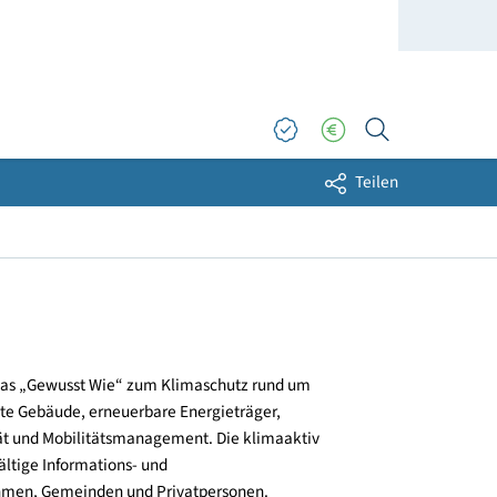
Sh
und verbreitet das „Gewusst Wie“ zum Klimaschutz rund um
zienz, klimafitte Gebäude, erneuerbare Energieträger,
ktive Mobilität und Mobilitätsmanagement. Die klimaaktiv