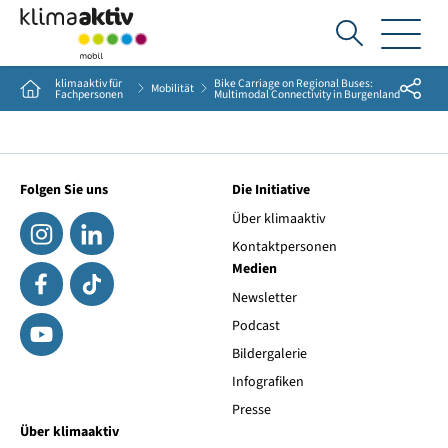
Ich
suche...
klimaaktiv für
Bike Carriage on Regional Buses:
Share
Home
Mobilität
Fachpersonen
Multimodal Connectivity in Burgenland
Folgen Sie uns
Die Initiative
Über klimaaktiv
Kontaktpersonen
Medien
Newsletter
Podcast
Bildergalerie
Infografiken
Presse
Über klimaaktiv